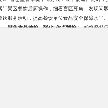
紧盯景区餐饮后厨操作，细看盲区死角，发现问
餐饮服务活动，提高
餐饮
单位食品安全保障水平
聚焦食品抽检，强化
“你点我检”
。
始终
坚持
加大对公众日常生活息息相关的食品抽检力度，
性
，
重点
对
景区
食品消费相对集中、食品安全风
的食材进行现场即采即检，通过对青椒、蒜苗、
残快速检测，检测结果显示均合格。
专项整治
以来，共检查景区餐饮经营户
52家
农家乐经营户13户，民宿5户，发现问题11个，检
安装智慧监管平台
3
家
。对
1起存在计量欺诈行为
行了没收，并现场给予行政处罚
。
实现
了
全方位