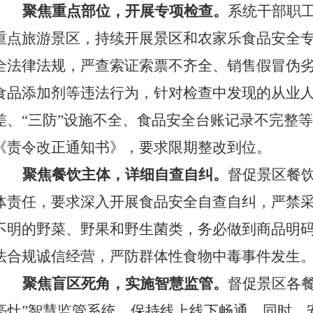
聚焦重点部位，开展专项检查。
系统干部职
重点
旅游景区
，
持续开展景区和农家乐食品安全
全法律法规
，
严查索证索票不齐全、销售假冒伪
食品添加剂等违法行为，针对检查中发现的从业
差、
“三防”设施不全、食品安全台账记录不完整
《责令改正通知书》，要求限期整改到位。
聚焦餐饮主体，详细自查自纠。
督促
景区餐
体责任，
要求
深入开展食品安全自查
自纠
，严禁
不明的野菜、野果和野生菌类，
务必
做到商品明
法合规诚信经营
，
严防群体性食物中毒事件发生
聚焦盲区死角，实施智慧监管。
督促
景区各
亮灶
”
智慧监管系统，保持线上线下畅通。同时，