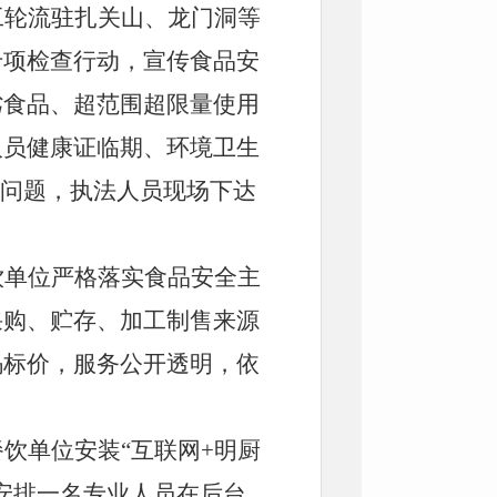
工轮流
驻扎关山、龙门洞等
专项检查
行动
，宣传食品安
劣食品、超范围超限量使用
人员健康证临期、环境卫生
等问题，执法人员现场下达
饮单位严格落实
食品安全
主
采购、贮存、加工制售来源
码标价，服务公开透明，依
。
餐饮
单位
安装
“
互联网
+
明厨
安排一名专业人员在后台