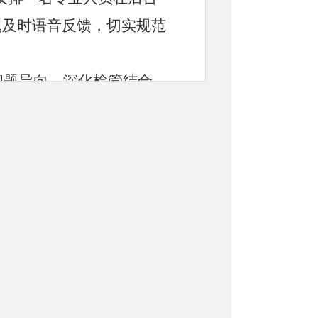
题及时语音反馈，切实
规范
。
问题导向，深化检管结合，
增强监督抽检工作的靶向
险易发
的餐饮服务单位
购进
黄瓜、包菜等农产品进行农
，食品流通经营门店23家，
定各类计量器具23台件
，
的商家使用的不合格杆秤实
、全链条、全环节监管，有