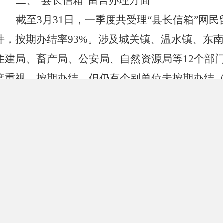
二、
“县长信箱”留言办理方面
截至
3月
3
1日，一季度共受理“县长信箱”网民
件，按期办结率93
%
。涉及城关镇、温水镇、东
住建局、畜产局、公安局、自然资源局等
1
2个部
度重视、按期办结，但仍有个别单位未按期办结（
三、政务新媒体管理工作方面
按照市政务公开办要求，结合我县工作实际
政务新媒体基础建设专项整治工作。目前我县政
微博
2个、政务微信公众号20个、抖音1个。目前
号与本单位业务职能关联度较高，且能按照要求
在推介陇县、宣传陇县、服务群众、引导舆论方
有扶贫办、文旅局、新集川镇等部分单位不够重