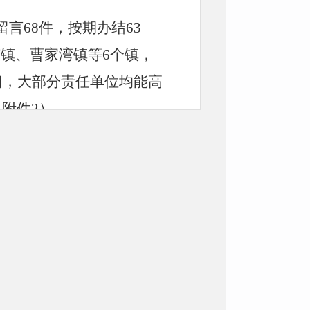
留言68件，按期办结63
南镇、曹家湾镇等
6个镇，
门，大部分责任单位均能高
附件2）。
，全面安排了全县政府系统
府系统政务新媒体共有政务
大部分单位保留的微信公众
一周至少更新一条新信息，
面发挥了积极的作用。但仍
视，需经常督促才能更新。