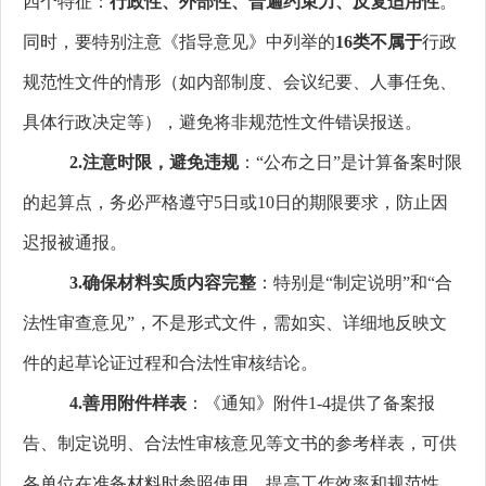
四个特征：
行政性、外部性、普遍约束力、反复适用性
。
同时，要特别注意《指导意见》中列举的
16类不属于
行政
规范性文件的情形（如内部制度、会议纪要、人事任免、
具体行政决定等），避免将非规范性文件错误报送。
2.
注意时限，避免违规
：“公布之日”是计算备案时限
的起算点，务必严格遵守5日或10日的期限要求，防止因
迟报被通报。
3.
确保材料实质内容完整
：特别是“制定说明”和“合
法性审查意见”，不是形式文件，需如实、详细地反映文
件的起草论证过程和合法性审核结论。
4.
善用附件样表
：《通知》附件1-4提供了备案报
告、制定说明、合法性审核意见等文书的参考样表，可供
各单位在准备材料时参照使用，提高工作效率和规范性。