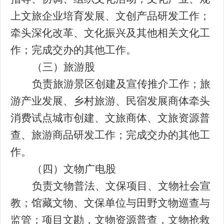
上文旅企业培育发展、文创产品研发工作
；
牵头深化改革、文化振兴及
其他相关文化工
作
；完成交办的其他工作
。
（
三
）旅游股
负责旅游
景区创建及宣传推介工作
；旅
游产业发展、乡村旅游、民宿发展
商体
牵头
消费试点城市创建、
文旅商体、文旅资源普
查、
旅游商品研发
工作
；
完成
交办的其他工
作
。
（
四
）文物
广电
股
负责文物普法、文保项目
、
文物社会宣
教
；
馆藏文物、文保单位与田野文物巡查与
监管
；
项目文勘，文物资源普查，文物抢救