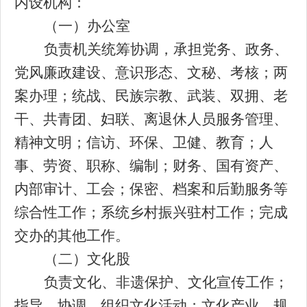
内设机构：
（一）办公室
负责机关统筹协调，承担党务、政务、
党风廉政
建设、
意识形态、
文秘、考核；两
案办理；
统战、民族宗教、
武装
、双拥、
老
干、共青团、妇联、离退休人员服务管理、
精神文明
；
信访、环保、卫健、教育；人
事、劳资、职称、编制；财务、国有资产、
内部审计
、
工会
；
保密、档案和后勤服务等
综合性工作
；系统
乡村振兴
驻村工作
；
完成
交办的其他工作
。
（二）文化股
负责文化
、
非遗保护
、
文化宣传工作；
指导、协调
、组织
文
化
活动；
文化产业、规