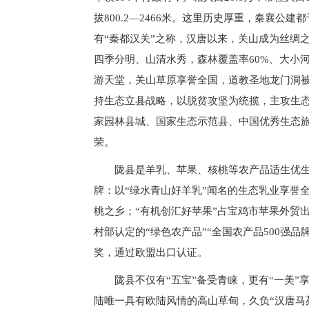
拔800.2—2466米。这里历史厚重，秦襄
有“秦都汉关”之称，汉唐以来，关山成为丝绸
四季分明、山清水秀，森林覆盖率60%、大小
游天堂，关山草原享誉全国，道教圣地龙门洞被
持生态立县战略，以脱贫攻坚为统揽，主攻生
家园林县城、国家生态示范县、中国优秀生态旅
荣。
陇县是羊乳、苹果、核桃等农产品适生优生
牌：以“绿水青山好羊乳”闻名的生态乳业享誉
桃之乡；“有机创汇好苹果”占宝鸡市苹果外贸
村部认定的“绿色农产品”“全国农产品500强
奖，通过欧盟出口认证。
陇县不仅有“五宝”备受青睐，更有“一美
陆唯一具有欧陆风情的高山草甸，久负“汉唐马